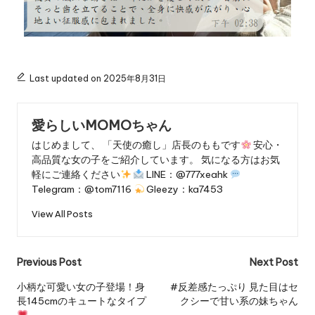
Last updated on 2025年8月31日
愛らしいMOMOちゃん
はじめまして、 「天使の癒し」店長のももです
安心・
高品質な女の子をご紹介しています。 気になる方はお気
軽にご連絡ください
LINE：@777xeahk
Telegram：@tom7116
Gleezy：ka7453
View All Posts
Previous Post
Next Post
小柄な可愛い女の子登場！身
#反差感たっぷり 見た目はセ
長145cmのキュートなタイプ
クシーで甘い系の妹ちゃん